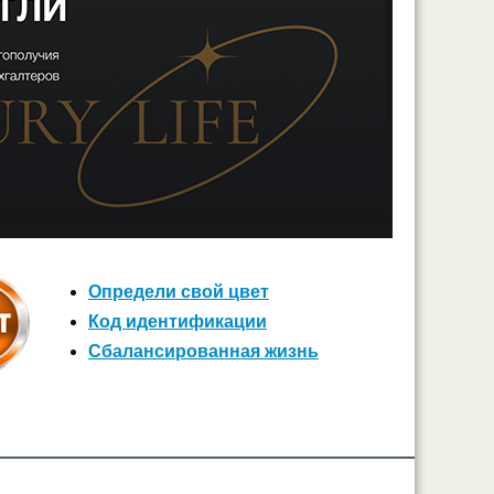
Определи свой цвет
Код идентификации
Сбалансированная жизнь