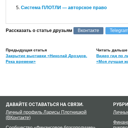
Система ПЛОТЛИ — авторское право
Рассказать о статье друзьям
Вконтакте
Telegra
Предыдущая статья
Читать дальше
Закрытие выставки «Николай Дроздов.
Видео гид по л
Река времени»
«Моя лучшая ж
ДАВАЙТЕ ОСТАВАТЬСЯ НА СВЯЗИ.
РУБР
Личный профиль Ларисы Плотницкой
Личны
(ВКонтакте)
Финанс
Сообщество «Финансовое благополучие»
руково