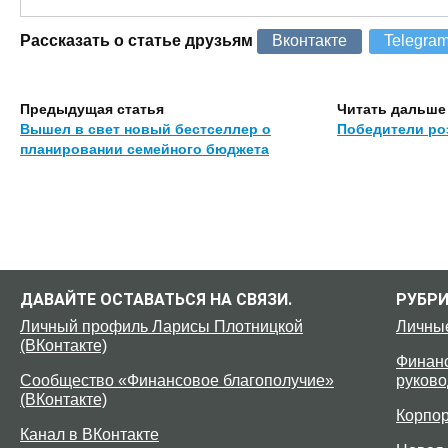
Рассказать о статье друзьям
Вконтакте
Telegra
Предыдущая статья
Читать дальше
Вышел в свет новый бестселлер о
Победители р
планировании семейного бюджета
ДАВАЙТЕ ОСТАВАТЬСЯ НА СВЯЗИ.
РУБР
Личный профиль Ларисы Плотницкой
Личны
(ВКонтакте)
Финанс
Сообщество «Финансовое благополучие»
руково
(ВКонтакте)
Корпо
Канал в ВКонтакте