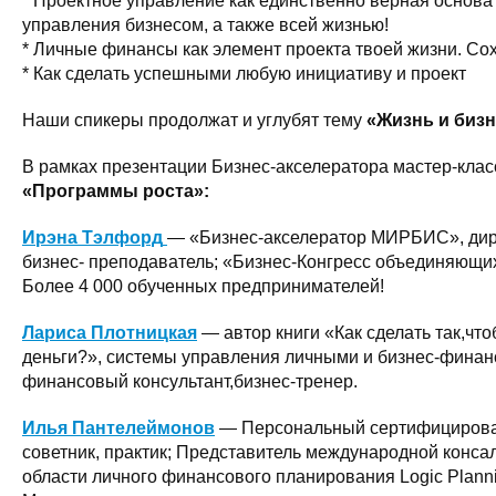
* Проектное управление как единственно верная основ
управления бизнесом, а также всей жизнью!
* Личные финансы как элемент проекта твоей жизни. Со
* Как сделать успешными любую инициативу и проект
Наши спикеры продолжат и углубят тему
«Жизнь и бизн
В рамках презентации Бизнес-акселератора мастер-клас
«Программы роста»:
Ирэна Тэлфорд
— «Бизнес-акселератор МИРБИС», дир
бизнес- преподаватель; «Бизнес-Конгресс объединяющих
Более 4 000 обученных предпринимателей!
Лариса Плотницкая
— автор книги «Как сделать так,чт
деньги?», системы управления личными и бизнес-фина
финансовый консультант,бизнес-тренер.
Илья Пантелеймонов
— Персональный сертифициров
советник, практик; Представитель международной конса
области личного финансового планирования Logic Plannin