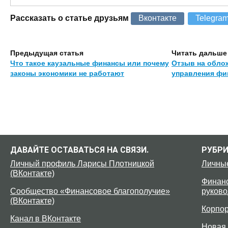
Рассказать о статье друзьям
Вконтакте
Telegra
Предыдущая статья
Читать дальше
Что такое каузальные финансы или почему
Отзыв на обло
законы экономики не работают
управления фи
ДАВАЙТЕ ОСТАВАТЬСЯ НА СВЯЗИ.
РУБР
Личный профиль Ларисы Плотницкой
Личны
(ВКонтакте)
Финанс
Сообщество «Финансовое благополучие»
руково
(ВКонтакте)
Корпо
Канал в ВКонтакте
Новая 