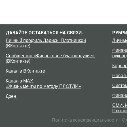
ДАВАЙТЕ ОСТАВАТЬСЯ НА СВЯЗИ.
РУБР
Личный профиль Ларисы Плотницкой
Личны
(ВКонтакте)
Финанс
Сообщество «Финансовое благополучие»
руково
(ВКонтакте)
Корпо
Канал в ВКонтакте
Новая 
Канал в MAX
Систе
«Жизнь мечты по методу ПЛОТЛИ»
Финан
Дзен
СМИ. 
Плотни
Политика конфиденциальности
От