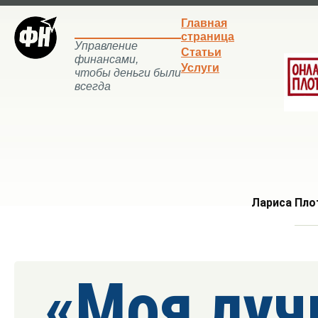
Главная
страница
Управление
Статьи
финансами,
Услуги
чтобы деньги были
всегда
Лариса Пло
«Моя луч