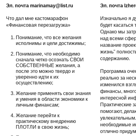
Эл. почта marinamay@list.ru
Эл. почта lzh
Что дал мне кастомарафон
Изначально я д
«Финансовая перезагрузка»
будет касаться
Однако мы затр
Понимание, что все желания
над всеми сфе
исполнимы и цели достижимы;
название проек
жизнь" полност
Понимание, что необходимо
содержанию.
сначала четко осознать СВОИ
СОБСТВЕННЫЕ желания, а
после это можно твердо и
Программа оче
уверенно идти к их
реально за нес
осуществлению;
изменился взгл
финансы, много
Желание применять свои знания
интересной ин
и умения в области экономики к
Практические з
личным финансам;
помогают, дела
Желание перейти к
увлекательным
практическому внедрению
необходимые и
ПЛОТЛИ в свою жизнь;
отлично приду