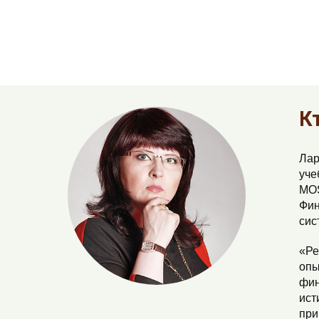
К
Лар
уче
MOS
Фин
сис
«Ре
опы
фин
ист
при