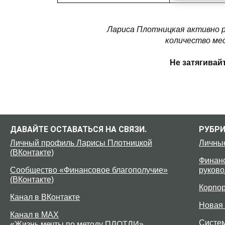
Лариса Плотницкая активно 
количество мес
Не затягивай
ДАВАЙТЕ ОСТАВАТЬСЯ НА СВЯЗИ.
РУБР
Личный профиль Ларисы Плотницкой
Личны
(ВКонтакте)
Финанс
Сообщество «Финансовое благополучие»
руково
(ВКонтакте)
Корпо
Канал в ВКонтакте
Новая 
Канал в MAX
Систе
«Жизнь мечты по методу ПЛОТЛИ»