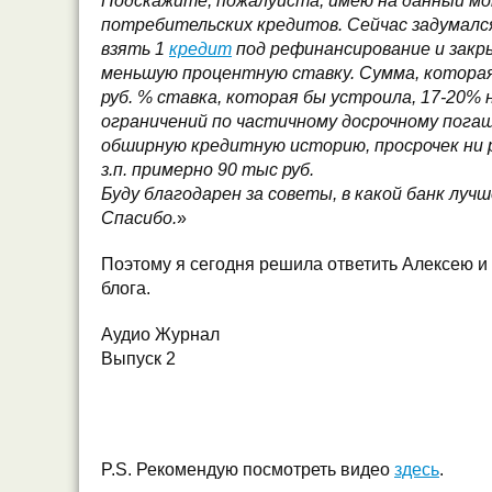
Подскажите, пожалуйста, имею на данный м
потребительских кредитов. Сейчас задумался
взять 1
кредит
под рефинансирование и закр
меньшую процентную ставку. Сумма, которая
руб. % ставка, которая бы устроила, 17-20% н
ограничений по частичному досрочному пога
обширную кредитную историю, просрочек ни р
з.п. примерно 90 тыс руб.
Буду благодарен за советы, в какой банк луч
Спасибо.
»
Поэтому я сегодня решила ответить Алексею и
блога.
Аудио Журнал
Выпуск 2
P.S. Рекомендую посмотреть видео
здесь
.