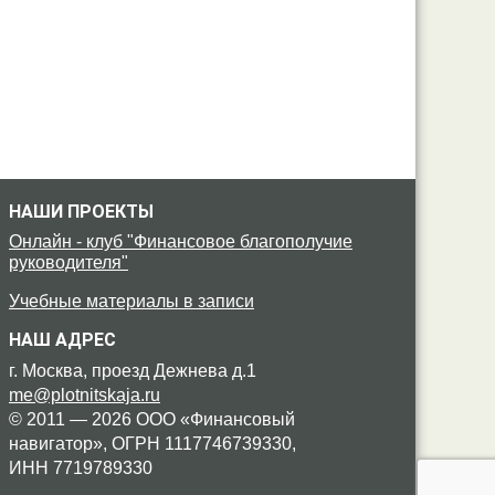
НАШИ ПРОЕКТЫ
Онлайн - клуб "Финансовое благополучие
руководителя"
Учебные материалы в записи
НАШ АДРЕС
г. Москва, проезд Дежнева д.1
me@plotnitskaja.ru
© 2011 — 2026 ООО «Финансовый
навигатор»,
ОГРН 1117746739330,
ИНН 7719789330