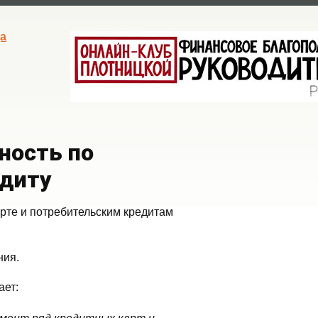
а
ность по
едиту
рте и потребительским кредитам
ния.
ает: