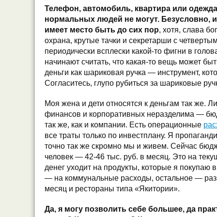
Телефон, автомобиль, квартира или одежда
нормальных людей не могут. Безусловно, 
имеет место быть до сих пор
, хотя, слава бо
охрана, крутые тачки и секретарши с четверты
периодически всплески какой-то фигни в голов
начинают считать, что какая-то вещь может быт
деньги как шариковая ручка — инструмент, ко
Согласитесь, глупо рубиться за шариковые руч
Моя жена и дети относятся к деньгам так же. 
финансов и корпоративных неразделима — бю
так же, как и компании. Есть операционные
рас
все траты только по инвестплану. Я пропаган
точно так же скромно мы и живем. Сейчас бюд
человек — 42-46 тыс. руб. в месяц. Это на те
денег уходит на продукты, которые я покупаю в
— на коммунальные расходы, остальное — разв
месяц и рестораны типа «Якитории».
Да, я могу позволить себе большее, да практ