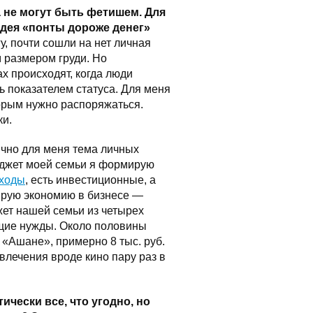
 не могут быть фетишем. Для
идея «понты дороже денег»
гу, почти сошли на нет личная
м размером груди. Но
ах происходят, когда люди
ь показателем статуса. Для меня
торым нужно распоряжаться.
ки.
Лично для меня тема личных
джет моей семьи я формирую
ходы
, есть инвестиционные, а
дирую экономию в бизнесе —
жет нашей семьи из четырех
кущие нужды. Около половины
 «Ашане», примерно 8 тыс. руб.
лечения вроде кино пару раз в
ически все, что угодно, но