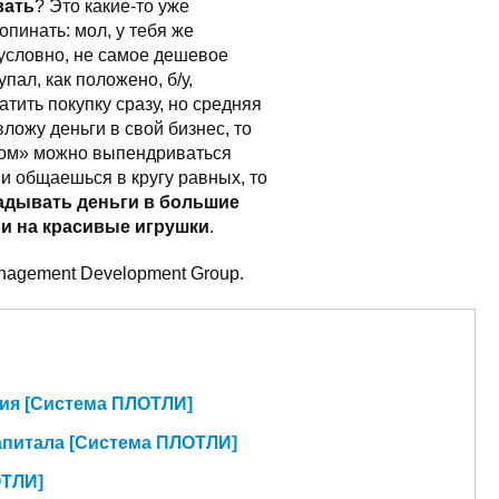
вать
? Это какие-то уже
пинать: мол, у тебя же
условно, не самое дешевое
упал, как положено, б/у,
тить покупку сразу, но средняя
ложу деньги в свой бизнес, то
сом» можно выпендриваться
и общаешься в кругу равных, то
адывать деньги в большие
 и на красивые игрушки
.
agement Development Group.
ия [Система ПЛОТЛИ]
апитала [Система ПЛОТЛИ]
ОТЛИ]