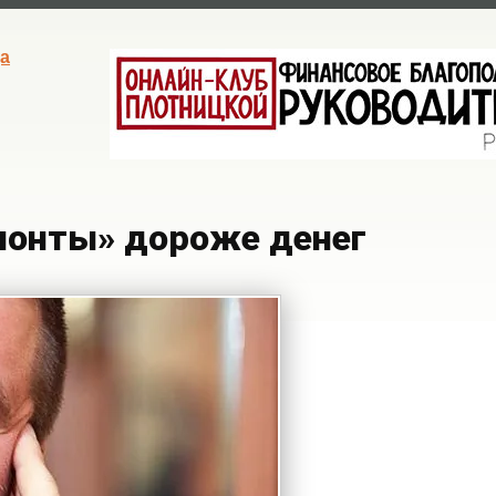
а
понты» дороже денег