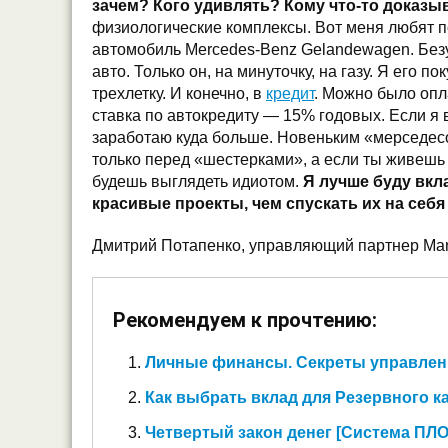
зачем? Кого удивлять? Кому что-то доказы
физиологические комплексы. Вот меня любят по
автомобиль Mercedes-Benz Gelandewagen. Без
авто. Только он, на минуточку, на газу. Я его пок
трехлетку. И конечно, в
кредит
. Можно было опла
ставка по автокредиту — 15% годовых. Если я в
заработаю куда больше. Новеньким «мерседе
только перед «шестерками», а если ты живешь 
будешь выглядеть идиотом.
Я лучше буду вкл
красивые проекты, чем спускать их на себя
Дмитрий Потапенко, управляющий партнер Man
Рекомендуем к прочтению:
Личные финансы. Секреты управлен
Как выбрать вклад для Резервного к
Четвертый закон денег [Система ПЛ