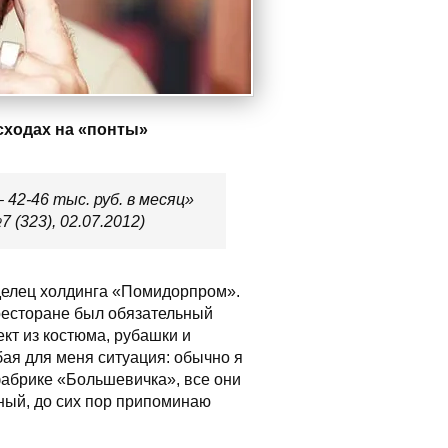
сходах на «понты»
42-46 тыс. руб. в месяц»
(323), 02.07.2012)
делец холдинга «Помидорпром».
ресторане был обязательный
ект из костюма, рубашки и
бая для меня ситуация: обычно я
 фабрике «Большевичка», все они
мный, до сих пор припоминаю