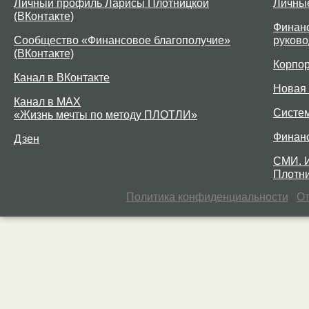
Личный профиль Ларисы Плотницкой
Личны
(ВКонтакте)
Финанс
Сообщество «Финансовое благополучие»
руково
(ВКонтакте)
Корпо
Канал в ВКонтакте
Новая 
Канал в MAX
Систе
«Жизнь мечты по методу ПЛОТЛИ»
Финан
Дзен
СМИ. 
Плотни
Политика конфиденциальности
От