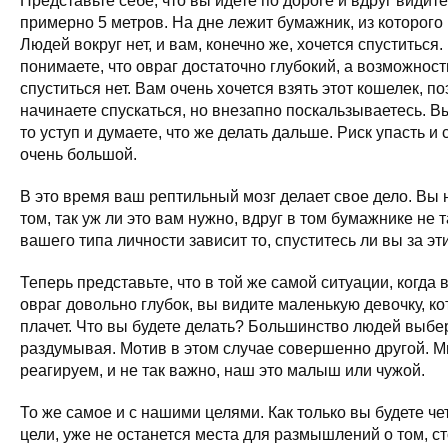
Представьте себе, что вы идете по дороге и вдруг видит
примерно 5 метров. На дне лежит бумажник, из которого
Людей вокруг нет, и вам, конечно же, хочется спуститься
понимаете, что овраг достаточно глубокий, а возможнос
спуститься нет. Вам очень хочется взять этот кошелек, п
начинаете спускаться, но внезапно поскальзываетесь. Вы
то уступ и думаете, что же делать дальше. Риск упасть и
очень большой.
В это время ваш рептильный мозг делает свое дело. Вы 
том, так уж ли это вам нужно, вдруг в том бумажнике не т
вашего типа личности зависит то, спуститесь ли вы за эт
Теперь представьте, что в той же самой ситуации, когда в
овраг довольно глубок, вы видите маленькую девочку, ко
плачет. Что вы будете делать? Большинство людей выбер
раздумывая. Мотив в этом случае совершенно другой. 
реагируем, и не так важно, наш это малыш или чужой.
То же самое и с нашими целями. Как только вы будете че
цели, уже не останется места для размышлений о том, ст