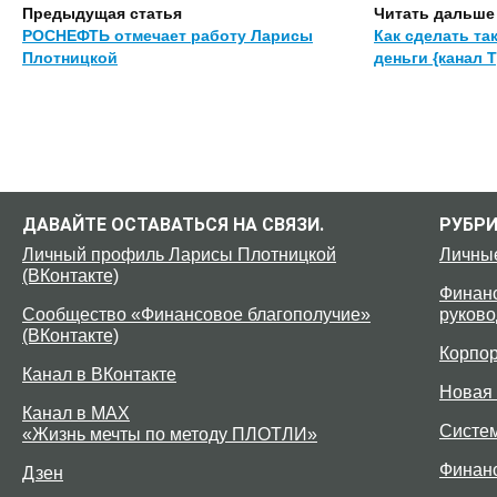
Предыдущая статья
Читать дальше
РОСНЕФТЬ отмечает работу Ларисы
Как сделать та
Плотницкой
деньги {канал 
ДАВАЙТЕ ОСТАВАТЬСЯ НА СВЯЗИ.
РУБР
Личный профиль Ларисы Плотницкой
Личны
(ВКонтакте)
Финанс
Сообщество «Финансовое благополучие»
руково
(ВКонтакте)
Корпо
Канал в ВКонтакте
Новая 
Канал в MAX
Систе
«Жизнь мечты по методу ПЛОТЛИ»
Финан
Дзен