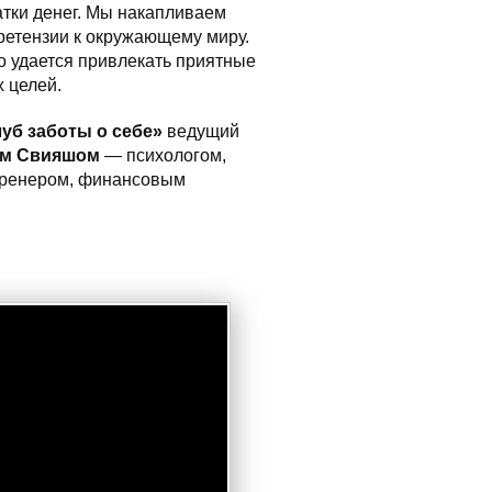
атки денег. Мы накапливаем
ретензии к окружающему миру.
о удается привлекать приятные
х целей.
уб заботы о себе»
ведущий
ом Свияшом
— психологом,
ренером, финансовым