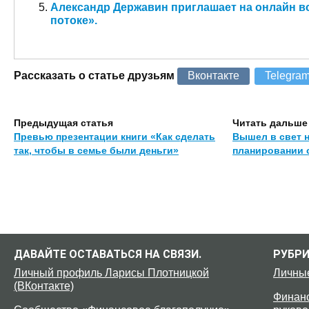
Александр Державин приглашает на онлайн вс
потоке».
Рассказать о статье друзьям
Вконтакте
Telegra
Предыдущая статья
Читать дальше
Превью презентации книги «Как сделать
Вышел в свет 
так, чтобы в семье были деньги»
планировании 
ДАВАЙТЕ ОСТАВАТЬСЯ НА СВЯЗИ.
РУБР
Личный профиль Ларисы Плотницкой
Личны
(ВКонтакте)
Финанс