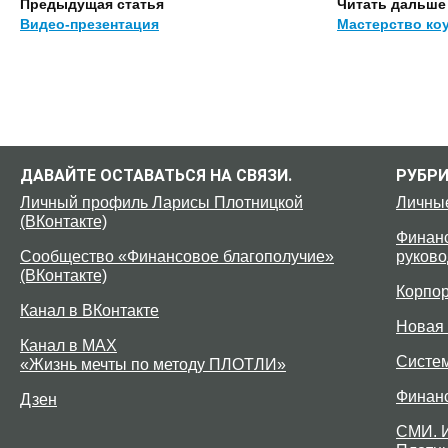
Предыдущая статья
Читать дальше
Видео-презентация
Мастерство коу
ДАВАЙТЕ ОСТАВАТЬСЯ НА СВЯЗИ.
РУБР
Личный профиль Ларисы Плотницкой
Личны
(ВКонтакте)
Финанс
Сообщество «Финансовое благополучие»
руково
(ВКонтакте)
Корпо
Канал в ВКонтакте
Новая 
Канал в MAX
Систе
«Жизнь мечты по методу ПЛОТЛИ»
Финан
Дзен
СМИ. 