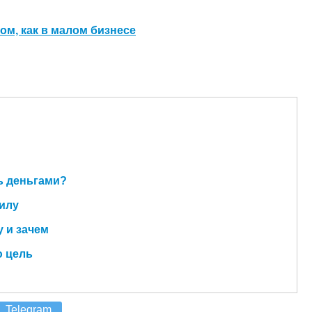
том, как в малом бизнесе
ь деньгами?
силу
 и зачем
ю цель
Telegram