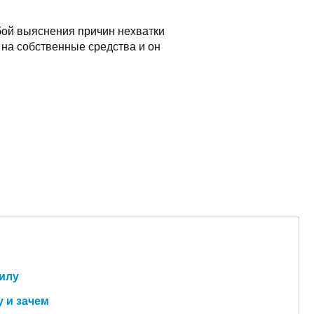
бой выяснения причин нехватки
л на собственные средства и он
силу
 и зачем