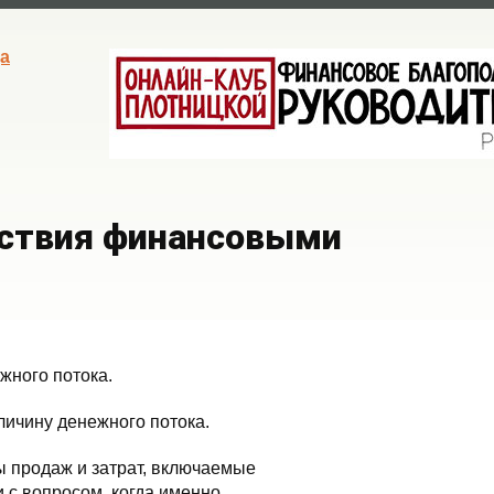
а
йствия финансовыми
жного потока.
личину денежного потока.
ы продаж и затрат, включаемые
и с вопросом, когда именно