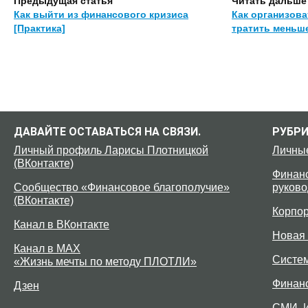
Предыдущая статья
Читать дальше
Как выйти из финансового кризиса
Как организова
[Практика]
тратить меньш
ДАВАЙТЕ ОСТАВАТЬСЯ НА СВЯЗИ.
РУБР
Личный профиль Ларисы Плотницкой
Личны
(ВКонтакте)
Финанс
Сообщество «Финансовое благополучие»
руково
(ВКонтакте)
Корпо
Канал в ВКонтакте
Новая 
Канал в MAX
Систе
«Жизнь мечты по методу ПЛОТЛИ»
Финан
Дзен
СМИ. 