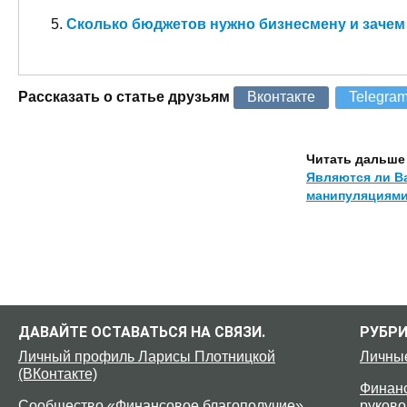
Сколько бюджетов нужно бизнесмену и зачем
Рассказать о статье друзьям
Вконтакте
Telegra
Читать дальше
Являются ли В
манипуляциям
ДАВАЙТЕ ОСТАВАТЬСЯ НА СВЯЗИ.
РУБР
Личный профиль Ларисы Плотницкой
Личны
(ВКонтакте)
Финанс
Сообщество «Финансовое благополучие»
руково