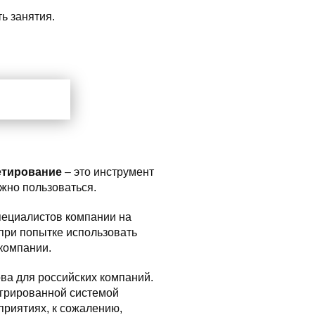
ь занятия.
************************
*****************************
тирование
– это инструмент
жно пользоваться.
пециалистов компании на
при попытке использовать
компании.
ва для российских компаний.
егрированной системой
приятиях, к сожалению,