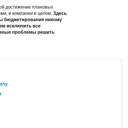
рой достижение плановых
ми, и компании в целом.
Здесь
емы бюджетирования никому
сем исключить все
овные проблемы решить
силу
м