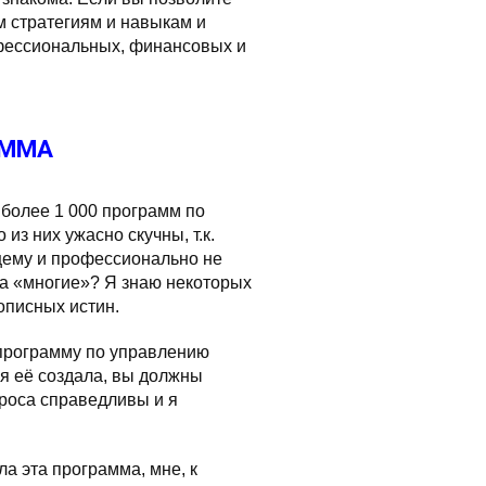
м стратегиям и навыкам и
фессиональных, финансовых и
АММА
 более 1 000 программ по
з них ужасно скучны, т.к.
щему и профессионально не
а «многие»? Я знаю некоторых
описных истин.
 программу по управлению
 я её создала, вы должны
роса справедливы и я
ла эта программа, мне, к