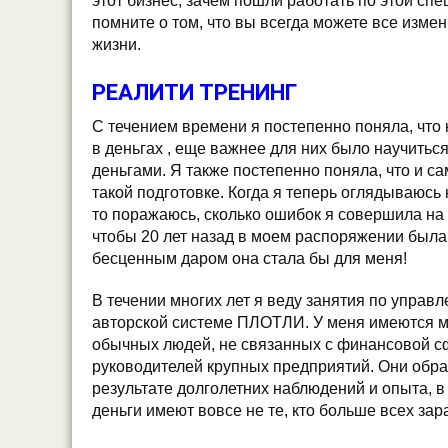
этот бизнес, зачем пошли работать по этой сп
помните о том, что вы всегда можете все изме
жизни.
РЕАЛИТИ ТРЕНИНГ
С течением времени я постепенно поняла, что 
в деньгах , еще важнее для них было научитьс
деньгами. Я также постепенно поняла, что и с
такой подготовке. Когда я теперь оглядываюсь 
то поражаюсь, сколько ошибок я совершила на э
чтобы 20 лет назад в моем распоряжении была 
бесценным даром она стала бы для меня!
В течении многих лет я веду занятия по упра
авторской системе ПЛОТЛИ. У меня имеются м
обычных людей, не связанных с финансовой с
руководителей крупных предприятий. Они обра
результате долголетних наблюдений и опыта, в 
деньги имеют вовсе не те, кто больше всех зар