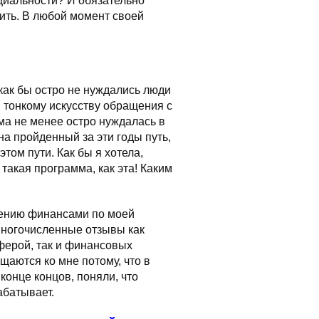
ециальности? И обязательно
нить. В любой момент своей
как бы остро не нуждались люди
я тонкому искусству обращения с
ама не менее остро нуждалась в
на пройденный за эти годы путь,
том пути. Как бы я хотела,
такая программа, как эта! Каким
влению финансами по моей
ногочисленные отзывы как
ферой, так и финансовых
щаются ко мне потому, что в
конце концов, поняли, что
абатывает.
***