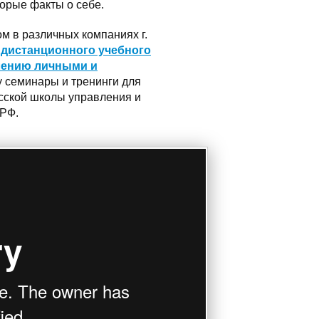
торые факты о себе.
м в различных компаниях г.
о
дистанционного учебного
лению личными и
 семинары и тренинги для
кой школы управления и
 РФ.