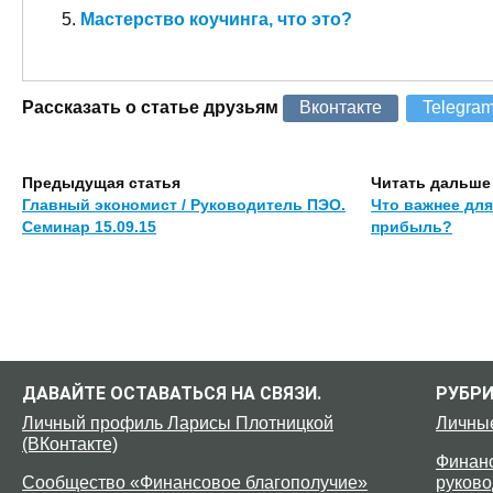
Мастерство коучинга, что это?
Рассказать о статье друзьям
Вконтакте
Telegra
Предыдущая статья
Читать дальше
Главный экономист / Руководитель ПЭО.
Что важнее для
Семинар 15.09.15
прибыль?
ДАВАЙТЕ ОСТАВАТЬСЯ НА СВЯЗИ.
РУБР
Личный профиль Ларисы Плотницкой
Личны
(ВКонтакте)
Финанс
Сообщество «Финансовое благополучие»
руково