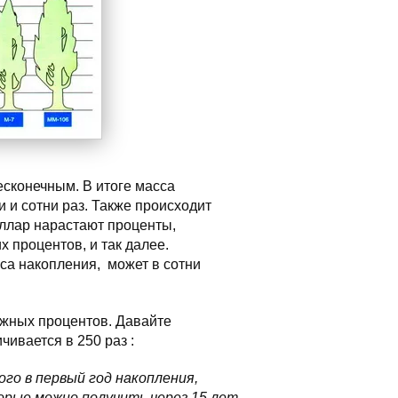
есконечным. В итоге масса
и и сотни раз. Также происходит
ллар нарастают проценты,
х процентов, и так далее.
сса накопления, может в сотни
жных процентов. Давайте
чивается в 250 раз :
го в первый год накопления,
торые можно получить через 15 лет,