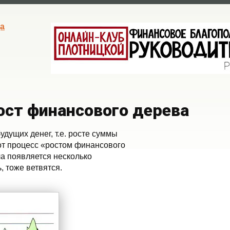
а
ост финансового дерева
дущих денег, т.е. росте суммы
от процесс «ростом финансового
ла появляется несколько
, тоже ветвятся.