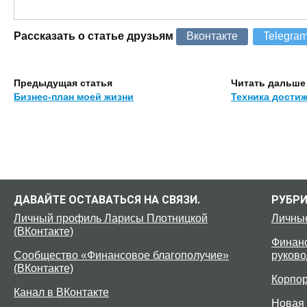
Рассказать о статье друзьям
Вконтакте
Telegra
Предыдущая статья
Читать дальше
Бизнес-план моей жизни
Техника дости
ДАВАЙТЕ ОСТАВАТЬСЯ НА СВЯЗИ.
РУБР
Личный профиль Ларисы Плотницкой
Личны
(ВКонтакте)
Финанс
Сообщество «Финансовое благополучие»
руково
(ВКонтакте)
Корпо
Канал в ВКонтакте
Новая 