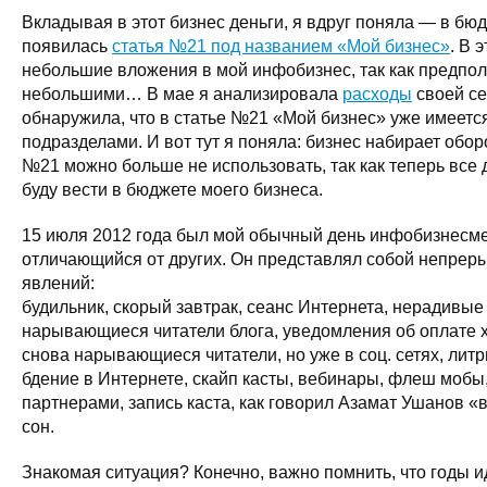
Вкладывая в этот бизнес деньги, я вдруг поняла — в бю
появилась
статья №21 под названием «Мой бизнес»
. В 
небольшие вложения в мой инфобизнес, так как предпола
небольшими… В мае я анализировала
расходы
своей се
обнаружила, что в статье №21 «Мой бизнес» уже имеется
подразделами. И вот тут я поняла: бизнес набирает обор
№21 можно больше не использовать, так как теперь все 
буду вести в бюджете моего бизнеса.
15 июля 2012 года был мой обычный день инфобизнесме
отличающийся от других. Он представлял собой непрер
явлений:
будильник, скорый завтрак, сеанс Интернета, нерадивы
нарывающиеся читатели блога, уведомления об оплате х
снова нарывающиеся читатели, но уже в соц. сетях, лит
бдение в Интернете, скайп касты, вебинары, флеш мобы,
партнерами, запись каста, как говорил Азамат Ушанов «в 
сон.
Знакомая ситуация? Конечно, важно помнить, что годы и