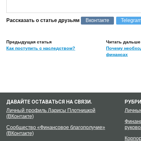
Рассказать о статье друзьям
Вконтакте
Telegra
Предыдущая статья
Читать дальше
Как поступить с наследством?
Почему необхо
финансах
ДАВАЙТЕ ОСТАВАТЬСЯ НА СВЯЗИ.
РУБР
Личный профиль Ларисы Плотницкой
Личны
(ВКонтакте)
Финанс
Сообщество «Финансовое благополучие»
руково
(ВКонтакте)
Корпо