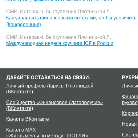
СМИ. Интервью. Выступления Плотницкой Л.
Как управлять финансовыми потоками, чтобы увеличить
{Конференция}
СМИ. Интервью. Выступления Плотницкой Л.
Международная неделя коучинга ICF в России
ДАВАЙТЕ ОСТАВАТЬСЯ НА СВЯЗИ.
РУБР
Личный профиль Ларисы Плотницкой
Личны
(ВКонтакте)
Финанс
Сообщество «Финансовое благополучие»
руково
(ВКонтакте)
Корпо
Канал в ВКонтакте
Новая 
Канал в MAX
Систе
«Жизнь мечты по методу ПЛОТЛИ»