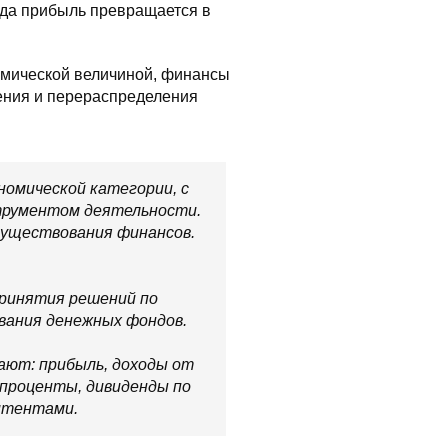
гда прибыль превращается в
омической величиной, финансы
ения и перераспределения
номической категории, с
трументом деятельности.
существования финансов.
ринятия решений по
ования денежных фондов.
ают: прибыль, доходы от
 проценты, дивиденды по
итентами.