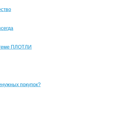
ество
всегда
стеме ПЛОТЛИ
енужных покупок?