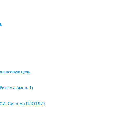
а
инансовую цель
знеса (часть 1)
р СИ. Система ПЛОТЛИ}